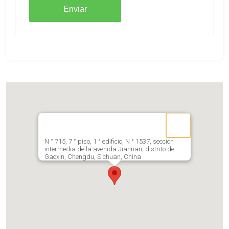
Enviar
N ° 715, 7 ° piso, 1 ° edificio, N ° 1537, sección
intermedia de la avenida Jiannan, distrito de
Gaoxin, Chengdu, Sichuan, China