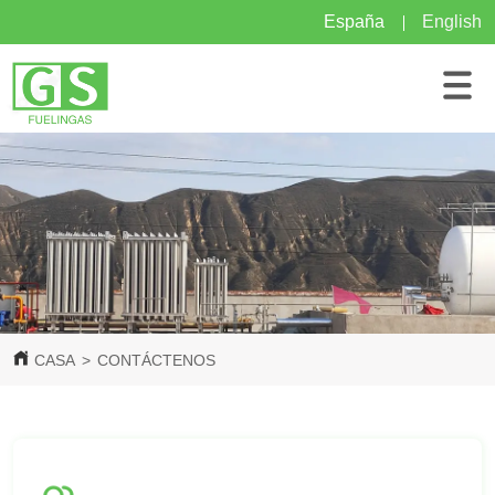
España
English
CASA
>
CONTÁCTENOS